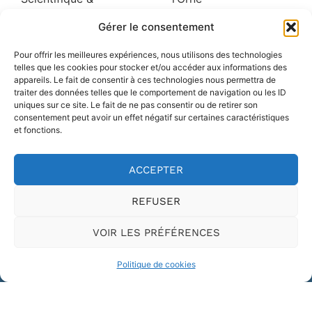
Littéraire du
Société nationale des
Gérer le consentement
Vendômois
Antiquaires de France
Société Belfortaine
Société Polymathique
Pour offrir les meilleures expériences, nous utilisons des technologies
d’émulation
du Morbihan
telles que les cookies pour stocker et/ou accéder aux informations des
appareils. Le fait de consentir à ces technologies nous permettra de
traiter des données telles que le comportement de navigation ou les ID
À L'ÉTRANGER
uniques sur ce site. Le fait de ne pas consentir ou de retirer son
consentement peut avoir un effet négatif sur certaines caractéristiques
Société d’Histoire et d’Archéologie de Genève
et fonctions.
Musée national d’Histoire et d’Art
Institut grand-ducal de Luxembourg section
ACCEPTER
historique
Société généalogique canadienne française
REFUSER
VOIR LES PRÉFÉRENCES
Politique de cookies